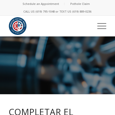
Schedule an Appointment
Pothole Claim
CALL US (619) 795-1048 or
TEXT US
(619) 889-0236
COMPLETAR EL